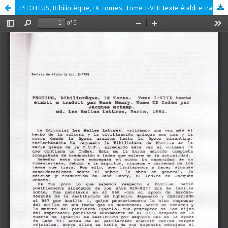
PHOTIUS, Bibiliotèque, IX Tomes. Tome I-VIII texte établi e traduit par René Henry. Tome IX Index par Jacques Schamp, ed. Les Belles Lettres, Paris, 1991.