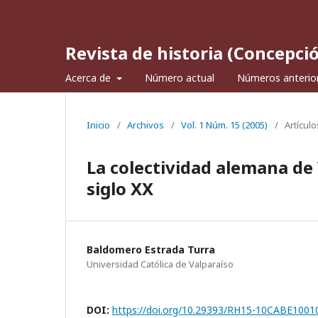
Revista de historia (Concepci
Acerca de
Número actual
Números anterio
Inicio
/
Archivos
/
Vol. 1 Núm. 15 (2005)
/
Artículo
La colectividad alemana de
siglo XX
Baldomero Estrada Turra
Universidad Católica de Valparaíso
DOI:
https://doi.org/10.29393/RH15-10CABE1001