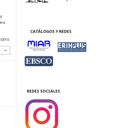
ad
era
CATÁLOGOS Y REDES
E10010
REDES SOCIALES