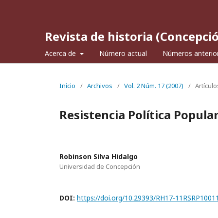
Revista de historia (Concepci
Acerca de
Número actual
Números anterio
Inicio
/
Archivos
/
Vol. 2 Núm. 17 (2007)
/
Artículo
Resistencia Política Popula
Robinson Silva Hidalgo
Universidad de Concepción
DOI:
https://doi.org/10.29393/RH17-11RSRP1001