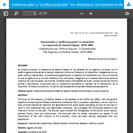
Intelectuales y “política popular” en dictadura: la trayectoria de Gabriel Salazar, 1970-1980