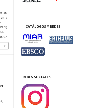
de las
 en la
o
CATÁLOGOS Y REDES
1973).
463.
20007
REDES SOCIALES
ier
le,