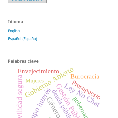
Idioma
English
Español (España)
Palabras clave
Gobierno Abierto
Envejecimiento
Burocracia
movilidad segura
Mujeres
Presupuesto
Ley No Chat
Gestión Pública
grupo interés
deuda pública
gobernanza
Género