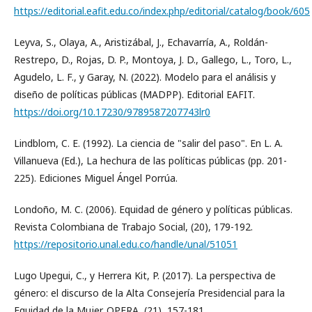
https://editorial.eafit.edu.co/index.php/editorial/catalog/book/605
Leyva, S., Olaya, A., Aristizábal, J., Echavarría, A., Roldán-
Restrepo, D., Rojas, D. P., Montoya, J. D., Gallego, L., Toro, L.,
Agudelo, L. F., y Garay, N. (2022). Modelo para el análisis y
diseño de políticas públicas (MADPP). Editorial EAFIT.
https://doi.org/10.17230/9789587207743lr0
Lindblom, C. E. (1992). La ciencia de "salir del paso". En L. A.
Villanueva (Ed.), La hechura de las políticas públicas (pp. 201-
225). Ediciones Miguel Ángel Porrúa.
Londoño, M. C. (2006). Equidad de género y políticas públicas.
Revista Colombiana de Trabajo Social, (20), 179-192.
https://repositorio.unal.edu.co/handle/unal/51051
Lugo Upegui, C., y Herrera Kit, P. (2017). La perspectiva de
género: el discurso de la Alta Consejería Presidencial para la
Equidad de la Mujer. OPERA, (21), 157-181.