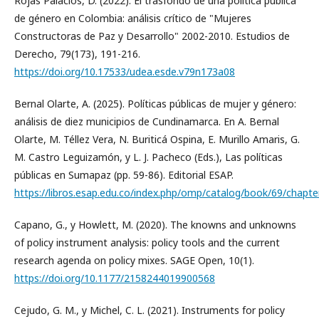
Rojas Palacios, D. (2022). El trasfondo de una política pública
de género en Colombia: análisis crítico de "Mujeres
Constructoras de Paz y Desarrollo" 2002-2010. Estudios de
Derecho, 79(173), 191-216.
https://doi.org/10.17533/udea.esde.v79n173a08
Bernal Olarte, A. (2025). Políticas públicas de mujer y género:
análisis de diez municipios de Cundinamarca. En A. Bernal
Olarte, M. Téllez Vera, N. Buriticá Ospina, E. Murillo Amaris, G.
M. Castro Leguizamón, y L. J. Pacheco (Eds.), Las políticas
públicas en Sumapaz (pp. 59-86). Editorial ESAP.
https://libros.esap.edu.co/index.php/omp/catalog/book/69/chapte
Capano, G., y Howlett, M. (2020). The knowns and unknowns
of policy instrument analysis: policy tools and the current
research agenda on policy mixes. SAGE Open, 10(1).
https://doi.org/10.1177/2158244019900568
Cejudo, G. M., y Michel, C. L. (2021). Instruments for policy