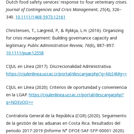
Dutch food safety services' response to four veterinary crises.
Journal of Contingencies and Crisis Management
,
25
(4), 326–
340.
10.1111/1468-5973.12161
Christensen, T., Lægreid, P., & Rykkja, L.H. (2016). Organizing
for crisis management: Building governance capacity and
legitimacy.
Public Administration Review
,
76
(6), 887–897.
10.1111/puar.12558
CIJUL en Línea (2017). Discrecionalidad Administrativa.
https://cijulenlinea.ucr.ac.cr/portal/descargar.php?q=MzI4Mg==
CIJUL en Línea (2020). Criterios de oportunidad y conveniencia
en la LGAP.
https://cijulenlinea.ucr.ac.cr/portal/descargar.php?
q=NDEyOQ==
Contraloría General de la República (CGR) (2020). Seguimiento
de la gestión de las aduanas en Costa Rica. Resultados del
periodo 2017-2019 (Informe N° DFOE-SAF-SFP-00001-2020).