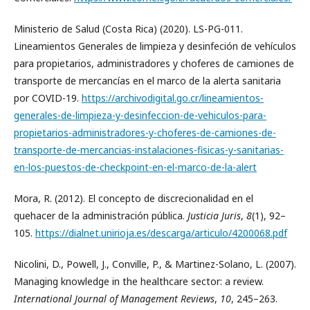
Ministerio de Salud (Costa Rica) (2020). LS-PG-011.
Lineamientos Generales de limpieza y desinfeción de vehículos
para propietarios, administradores y choferes de camiones de
transporte de mercancías en el marco de la alerta sanitaria
por COVID-19.
https://archivodigital.go.cr/lineamientos-
generales-de-limpieza-y-desinfeccion-de-vehiculos-para-
propietarios-administradores-y-choferes-de-camiones-de-
transporte-de-mercancias-instalaciones-fisicas-y-sanitarias-
en-los-puestos-de-checkpoint-en-el-marco-de-la-alert
Mora, R. (2012). El concepto de discrecionalidad en el
quehacer de la administración pública.
Justicia Juris
,
8
(1), 92–
105.
https://dialnet.unirioja.es/descarga/articulo/4200068.pdf
Nicolini, D., Powell, J., Conville, P., & Martinez-Solano, L. (2007).
Managing knowledge in the healthcare sector: a review.
International Journal of Management Reviews
,
10
, 245–263.