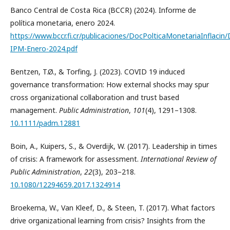
Banco Central de Costa Rica (BCCR) (2024). Informe de
política monetaria, enero 2024.
https://www.bccr.fi.cr/publicaciones/DocPolticaMonetariaInflaci
IPM-Enero-2024.pdf
Bentzen, T.Ø., & Torfing, J. (2023). COVID 19 induced
governance transformation: How external shocks may spur
cross organizational collaboration and trust based
management.
Public Administration
,
101
(4), 1291–1308.
10.1111/padm.12881
Boin, A., Kuipers, S., & Overdijk, W. (2017). Leadership in times
of crisis: A framework for assessment.
International Review of
Public Administration
,
22
(3), 203–218.
10.1080/12294659.2017.1324914
Broekema, W., Van Kleef, D., & Steen, T. (2017). What factors
drive organizational learning from crisis? Insights from the