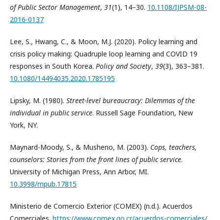
of Public Sector Management
,
31
(1), 14–30.
10.1108/IJPSM-08-
2016-0137
Lee, S., Hwang, C., & Moon, M.J. (2020). Policy learning and
crisis policy making: Quadruple loop learning and COVID 19
responses in South Korea.
Policy and Society
,
39
(3), 363–381.
10.1080/14494035.2020.1785195
Lipsky, M. (1980).
Street-level bureaucracy: Dilemmas of the
individual in public service
. Russell Sage Foundation, New
York, NY.
Maynard-Moody, S., & Musheno, M. (2003).
Cops, teachers,
counselors: Stories from the front lines of public service
.
University of Michigan Press, Ann Arbor, MI.
10.3998/mpub.17815
Ministerio de Comercio Exterior (COMEX) (n.d.). Acuerdos
Comerciales.
https://www.comex.go.cr/acuerdos-comerciales/