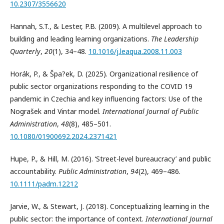
10.2307/3556620
Hannah, S.T., & Lester, P.B. (2009). A multilevel approach to
building and leading learning organizations.
The Leadership
Quarterly
,
20
(1), 34–48.
10.1016/j.leaqua.2008.11.003
Horák, P., & Špa?ek, D. (2025). Organizational resilience of
public sector organizations responding to the COVID 19
pandemic in Czechia and key influencing factors: Use of the
Nograšek and Vintar model.
International Journal of Public
Administration
,
48
(8), 485–501.
10.1080/01900692.2024.2371421
Hupe, P., & Hill, M. (2016). ‘Street-level bureaucracy’ and public
accountability.
Public Administration
,
94
(2), 469–486.
10.1111/padm.12212
Jarvie, W., & Stewart, J. (2018). Conceptualizing learning in the
public sector: the importance of context.
International Journal