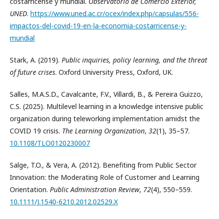
costarricense y mundial.
Observatorio de Comercio Exterior,
UNED
.
https://www.uned.ac.cr/ocex/index.php/capsulas/556-
impactos-del-covid-19-en-la-economia-costarricense-y-
mundial
Stark, A. (2019).
Public inquiries, policy learning, and the threat
of future crises
. Oxford University Press, Oxford, UK.
Salles, M.A.S.D., Cavalcante, F.V., Villardi, B., & Pereira Guizzo,
C.S. (2025). Multilevel learning in a knowledge intensive public
organization during teleworking implementation amidst the
COVID 19 crisis.
The Learning Organization
,
32
(1), 35–57.
10.1108/TLO0120230007
Salge, T.O., & Vera, A. (2012). Benefiting from Public Sector
Innovation: the Moderating Role of Customer and Learning
Orientation.
Public Administration Review
,
72
(4), 550–559.
10.1111/J.1540-6210.2012.02529.X