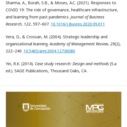
Sharma, A., Borah, S.B., & Moses, A.C. (2021). Responses to
COVID 19: The role of governance, healthcare infrastructure,
and learning from past pandemics.
Journal of Business
Research
,
122
, 597–607.
10.1016/j.jbusres.2020.09.011
Vera, D., & Crossan, M. (2004). Strategic leadership and
organizational learning.
Academy of Management Review
,
29
(2),
222–240.
10.5465/amr.2004.12736080
Yin, R.K. (2014).
Case study research: Design and methods
(5.a
ed.). SAGE Publications, Thousand Oaks, CA.