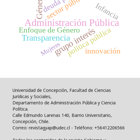
sector público
Género
Infancia
Administración Pública
política pública
Enfoque de Género
grupo interés
Transparencia
Mujeres
innovación
Universidad de Concepción, Facultad de Ciencias
Jurídicas y Sociales,
Departamento de Administración Pública y Ciencia
Política.
Calle Edmundo Larenas 140, Barrio Universitario,
Concepción, Chile.
Correo: revistagyap@udec.cl - Teléfono: +56412206566