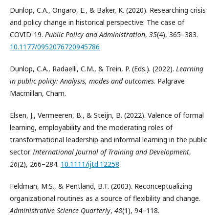
Dunlop, C.A., Ongaro, E., & Baker, K. (2020). Researching crisis
and policy change in historical perspective: The case of
COVID-19.
Public Policy and Administration
,
35
(4), 365–383.
10.1177/0952076720945786
Dunlop, C.A., Radaelli, C.M., & Trein, P. (Eds.). (2022).
Learning
in public policy: Analysis, modes and outcomes
. Palgrave
Macmillan, Cham.
Elsen, J., Vermeeren, B., & Steijn, B. (2022). Valence of formal
learning, employability and the moderating roles of
transformational leadership and informal learning in the public
sector.
International Journal of Training and Development
,
26
(2), 266–284.
10.1111/ijtd.12258
Feldman, M.S., & Pentland, B.T. (2003). Reconceptualizing
organizational routines as a source of flexibility and change.
Administrative Science Quarterly
,
48
(1), 94–118.