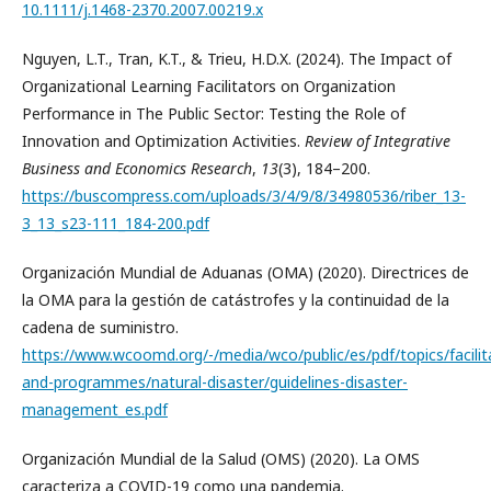
10.1111/j.1468-2370.2007.00219.x
Nguyen, L.T., Tran, K.T., & Trieu, H.D.X. (2024). The Impact of
Organizational Learning Facilitators on Organization
Performance in The Public Sector: Testing the Role of
Innovation and Optimization Activities.
Review of Integrative
Business and Economics Research
,
13
(3), 184–200.
https://buscompress.com/uploads/3/4/9/8/34980536/riber_13-
3_13_s23-111_184-200.pdf
Organización Mundial de Aduanas (OMA) (2020). Directrices de
la OMA para la gestión de catástrofes y la continuidad de la
cadena de suministro.
https://www.wcoomd.org/-/media/wco/public/es/pdf/topics/facilita
and-programmes/natural-disaster/guidelines-disaster-
management_es.pdf
Organización Mundial de la Salud (OMS) (2020). La OMS
caracteriza a COVID-19 como una pandemia.