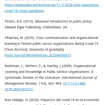
https://www.paho.org/es/noticias/11-3-2020-oms-caracteriza-
covid-19-como-pandemia
Peters, B.G. (2015).
Advanced introduction to public policy
.
Edward Elgar Publishing, Cheltenham, UK.
Pihamaa, M. (2025). Crisis communication and organizational
learning in Finnish public sector organizations during Covid 19
[Tesis doctoral, University of Jyväskylä].
https://urn.fi/URN:NBN:fi:jyu-202506095073
Rashman, L., Withers, E., & Hartley, J. (2009). Organizational
Learning and Knowledge in Public Service Organizations: A
Systematic Review of the Literature.
International Journal of
Management Reviews
,
11
(4), 463–494.
10.1111/j.1468-
2370.2009.00257.x
Ruiz Hidalgo, H. (2020). Impactos del covid-19 en la economía