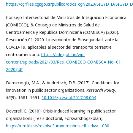
https://cgrfiles.cgr.go.cr/publico/docs_cgr/2020/SIGYD_D/SIGYD
Consejo Intersectorial de Ministros de Integración Económica
(COMIECO), & Consejo de Ministros de Salud de
Centroamérica y República Dominicana (COMISCA) (2020).
Resolución 01-2020. Lineamiento de Bioseguridad, ante la
COVID-19, aplicables al sector del transporte terrestre
centroamericano.
https://sde.gob.hn/wp-
content/uploads/2021/03/Res.-COMIECO-COMISCA-No.-01-
2020.pdf
Demircioglu, M.A., & Audretsch, D.B. (2017). Conditions for
innovation in public sector organizations.
Research Policy
,
46
(9), 1681–1691.
10.1016/j.respol.2017.08.004
Deverell, E. (2010). Crisis-induced learning in public sector
organizations [Tesis doctoral, Försvarshögskolan].
https://urn.kb.se/resolve?urn=urn:nbn:se:fhs:diva-1080