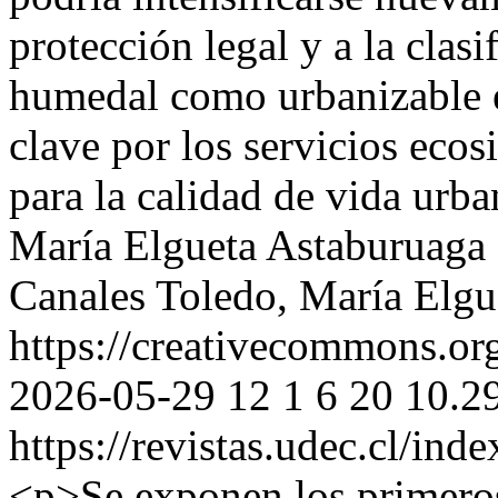
protección legal y a la clasi
humedal como urbanizable 
clave por los servicios ecos
para la calidad de vida urb
María Elgueta Astaburuaga
Canales Toledo, María Elgu
https://creativecommons.or
2026-05-29
12
1
6
20
10.2
https://revistas.udec.cl/ind
<p>Se exponen los primeros