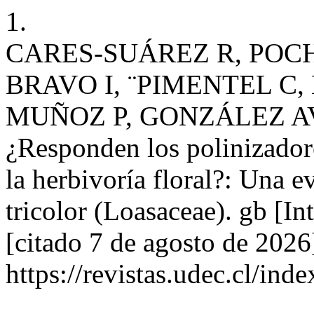
1.
CARES-SUÁREZ R, POCH
BRAVO I, ¨PIMENTEL C,
MUÑOZ P, GONZÁLEZ A
¿Responden los polinizador
la herbivoría floral?: Una 
tricolor (Loasaceae). gb [In
[citado 7 de agosto de 2026
https://revistas.udec.cl/in