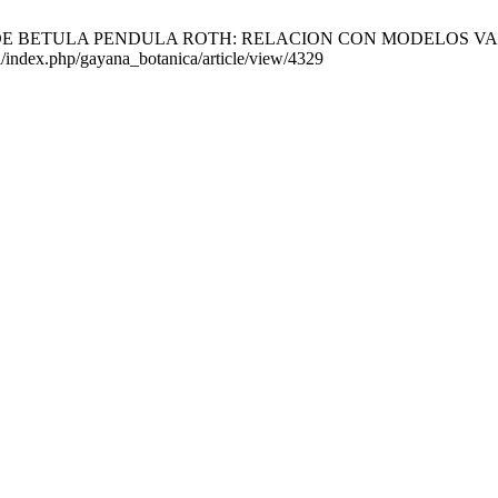
 BETULA PENDULA ROTH: RELACION CON MODELOS VASCULARES F
cl/index.php/gayana_botanica/article/view/4329