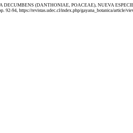
s. «DANTHONIA DECUMBENS (DANTHONIAE, POACEAE), NUEVA ES
 pp. 92-94, https://revistas.udec.cl/index.php/gayana_botanica/article/vi