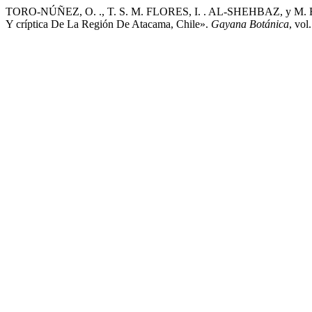
TORO-NÚÑEZ, O. ., T. S. M. FLORES, I. . AL-SHEHBAZ, y M. E. MO
Y críptica De La Región De Atacama, Chile».
Gayana Botánica
, vol