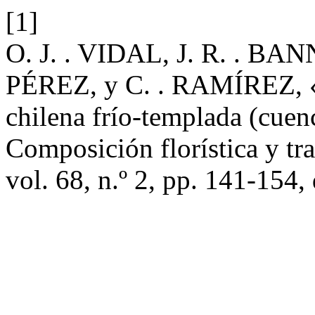
[1]
O. J. . VIDAL, J. R. . BA
PÉREZ, y C. . RAMÍREZ, «
chilena frío-templada (cuen
Composición florística y tr
vol. 68, n.º 2, pp. 141-154,