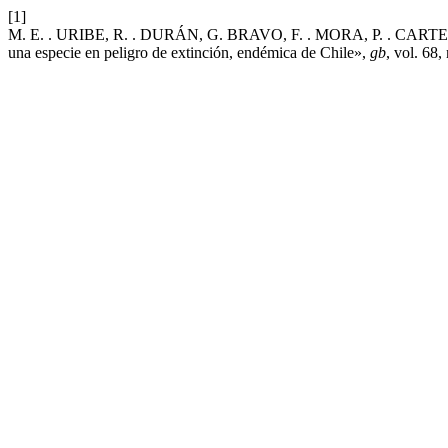
[1]
M. E. . URIBE, R. . DURÁN, G. BRAVO, F. . MORA, P. . CARTES, 
una especie en peligro de extinción, endémica de Chile»,
gb
, vol. 68,