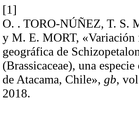
[1]
O. . TORO-NÚÑEZ, T. S. 
y M. E. MORT, «Variación m
geográfica de Schizopetalo
(Brassicaceae), una especie
de Atacama, Chile»,
gb
, vo
2018.