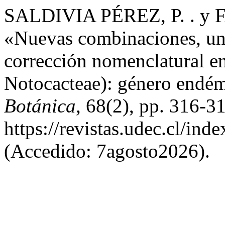
SALDIVIA PÉREZ, P. . y 
«Nuevas combinaciones, una
corrección nomenclatural e
Notocacteae): género endé
Botánica
, 68(2), pp. 316-3
https://revistas.udec.cl/in
(Accedido: 7agosto2026).