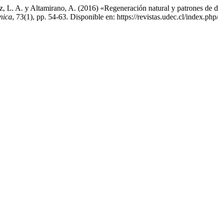
, L. A. y Altamirano, A. (2016) «Regeneración natural y patrones de di
nica
, 73(1), pp. 54-63. Disponible en: https://revistas.udec.cl/index.