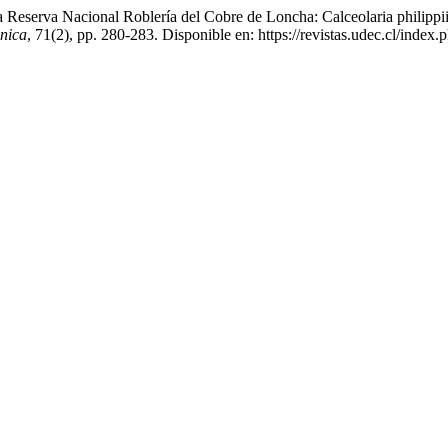
rva Nacional Roblería del Cobre de Loncha: Calceolaria philippii sp.
nica
, 71(2), pp. 280-283. Disponible en: https://revistas.udec.cl/inde