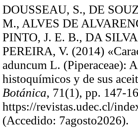
DOUSSEAU, S., DE SOUZ
M., ALVES DE ALVARENGA
PINTO, J. E. B., DA SILV
PEREIRA, V. (2014) «Caract
aduncum L. (Piperaceae): An
histoquímicos y de sus acei
Botánica
, 71(1), pp. 147-1
https://revistas.udec.cl/in
(Accedido: 7agosto2026).