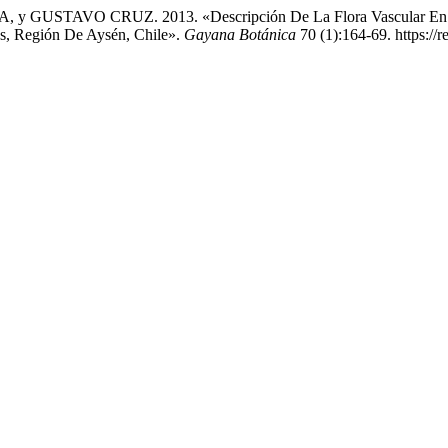
TAVO CRUZ. 2013. «Descripción De La Flora Vascular En El 
es, Región De Aysén, Chile».
Gayana Botánica
70 (1):164-69. https://r