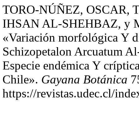
TORO-NÚÑEZ, OSCAR, 
IHSAN AL-SHEHBAZ, y M
«Variación morfológica Y d
Schizopetalon Arcuatum Al
Especie endémica Y crípti
Chile».
Gayana Botánica
75
https://revistas.udec.cl/in