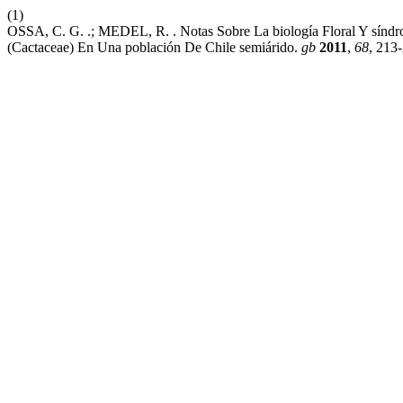
(1)
OSSA, C. G. .; MEDEL, R. . Notas Sobre La biología Floral Y síndr
(Cactaceae) En Una población De Chile semiárido.
gb
2011
,
68
, 213