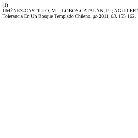
(1)
JIMÉNEZ-CASTILLO, M. .; LOBOS-CATALÁN, P. .; AGUILERA-BETTI, 
Tolerancia En Un Bosque Templado Chileno.
gb
2011
,
68
, 155-162.