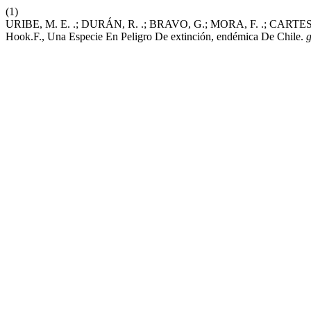
(1)
URIBE, M. E. .; DURÁN, R. .; BRAVO, G.; MORA, F. .; CARTES, P
Hook.F., Una Especie En Peligro De extinción, endémica De Chile.