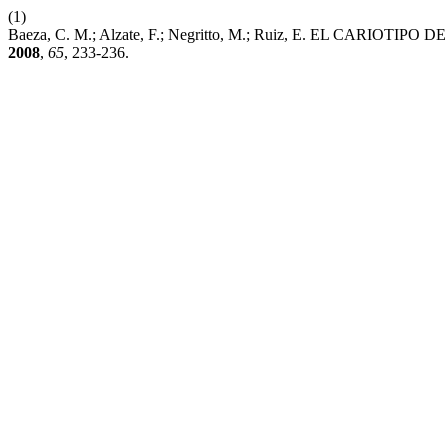
(1)
Baeza, C. M.; Alzate, F.; Negritto, M.; Ruiz, E. EL CARI
2008
,
65
, 233-236.