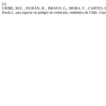
[1]
URIBE, M.E. , DURÁN, R. , BRAVO, G., MORA, F. , CARTES, P. y 
Hook.f., una especie en peligro de extinción, endémica de Chile.
Gay