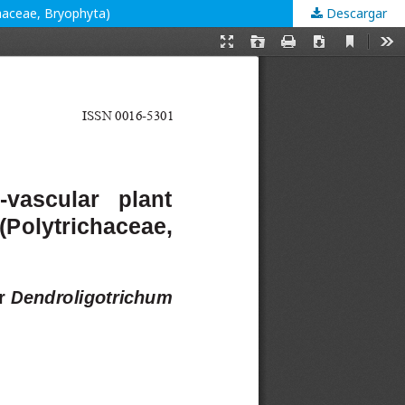
chaceae, Bryophyta)
Descargar