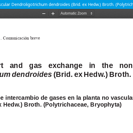
cular Dendroligotrichum dendroides (Brid. ex Hedw.) Broth. (Polytri