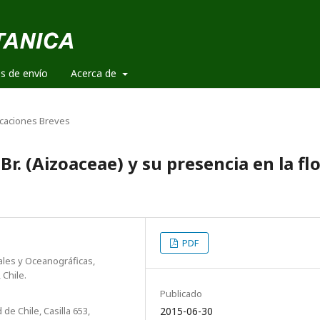
es de envío
Acerca de
caciones Breves
 Br. (Aizoaceae) y su presencia en la fl
PDF
ales y Oceanográficas,
 Chile.
Publicado
 de Chile, Casilla 653,
2015-06-30