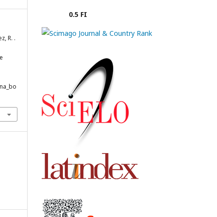
0.5 FI
z, R. .
de
ana_bo