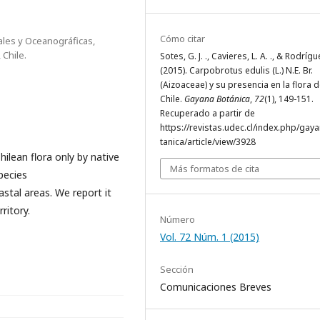
Cómo citar
ales y Oceanográficas,
 Chile.
Sotes, G. J. ., Cavieres, L. A. ., & Rodrígue
(2015). Carpobrotus edulis (L.) N.E. Br.
(Aizoaceae) y su presencia en la flora 
Chile.
Gayana Botánica
,
72
(1), 149-151.
Recuperado a partir de
https://revistas.udec.cl/index.php/gay
tanica/article/view/3928
lean flora only by native
Más formatos de cita
pecies
oastal areas. We report it
ritory.
Número
Vol. 72 Núm. 1 (2015)
Sección
Comunicaciones Breves