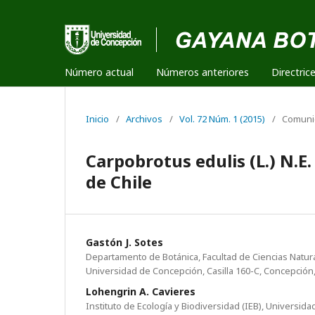
Número actual
Números anteriores
Directric
Inicio
/
Archivos
/
Vol. 72 Núm. 1 (2015)
/
Comuni
Carpobrotus edulis (L.) N.E.
de Chile
Gastón J. Sotes
Departamento de Botánica, Facultad de Ciencias Natur
Universidad de Concepción, Casilla 160-C, Concepción,
Lohengrin A. Cavieres
Instituto de Ecología y Biodiversidad (IEB), Universidad