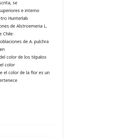
crita, se
superiores e interno
etro Hunterlab
ones de Alstroemeria L.
 Chile:
poblaciones de A. pulchra
ten
del color de los tépalos
el color
 el color de la flor es un
pertenece