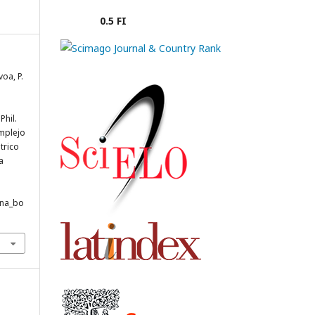
0.5 FI
voa, P.
Phil.
mplejo
trico
a
ana_bo