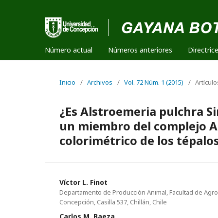
Número actual
Números anteriores
Directric
Inicio
/
Archivos
/
Vol. 72 Núm. 1 (2015)
/
Artículo
¿Es Alstroemeria pulchra Si
un miembro del complejo A.
colorimétrico de los tépalos
Víctor L. Finot
Departamento de Producción Animal, Facultad de Agr
Concepción, Casilla 537, Chillán, Chile
Carlos M. Baeza