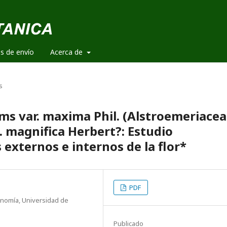
es de envío
Acerca de
s
ms var. maxima Phil. (Alstroemeriacea
 magnifica Herbert?: Estudio
 externos e internos de la flor*
PDF
onomía, Universidad de
Publicado