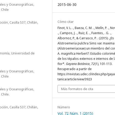
ales y Oceanográficas,
2015-06-30
 Chile
Cómo citar
ión, Casilla 537, Chillán,
Finot, V. L. ., Baeza, C. M. ., Melín, P. ., No
., Campos, J. ., Ruiz, E. ., Fuentes, . G. .,
Albornoz, P., & Carrasco, P. . (2015). ¿Es
Alstroemeria pulchra Sims var. maxima 
(Alstroemeriaceae) un miembro del co
onomía, Universidad de
A. magnifica Herbert?: Estudio colorimé
de los tépalos externos e internos de l
flor*.
Gayana Botánica
,
72
(1), 101-113.
Recuperado a partir de
ales y Oceanográficas,
https://revistas.udec.cl/index.php/gay
 Chile
tanica/article/view/3923
Más formatos de cita
ales y Oceanográficas,
 Chile.
ión, Casilla 537, Chillán,
Número
Vol. 72 Núm. 1 (2015)