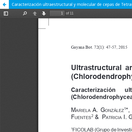
Caracterización ultraestructural y molecular de cepas de Tetr