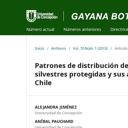
Número actual
Números anteriores
Directric
Inicio
/
Archivos
/
Vol. 70 Núm. 1 (2013)
/
Artículo
Patrones de distribución de
silvestres protegidas y sus
Chile
ALEJANDRA JIMÉNEZ
Universidad de Concepción
ANÍBAL PAUCHARD
Universidad de Concepción