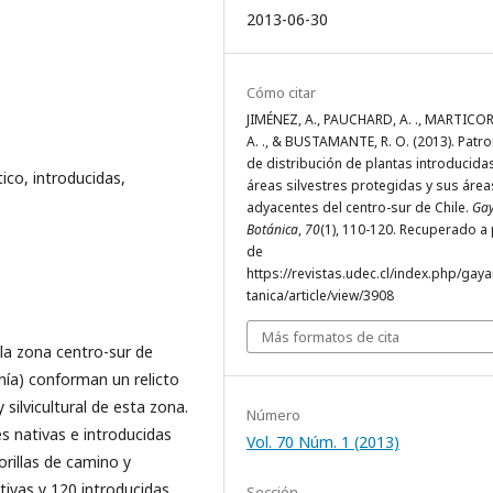
2013-06-30
Cómo citar
JIMÉNEZ, A., PAUCHARD, A. ., MARTICO
A. ., & BUSTAMANTE, R. O. (2013). Patr
de distribución de plantas introducida
ico, introducidas,
áreas silvestres protegidas y sus área
adyacentes del centro-sur de Chile.
Ga
Botánica
,
70
(1), 110-120. Recuperado a 
de
https://revistas.udec.cl/index.php/gay
tanica/article/view/3908
Más formatos de cita
 la zona centro-sur de
nía) conforman un relicto
silvicultural de esta zona.
Número
 nativas e introducidas
Vol. 70 Núm. 1 (2013)
orillas de camino y
tivas y 120 introducidas.
Sección