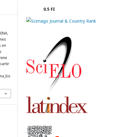
0.5 FI
RENA,
ones
s en
s
yana
partir
ana_bo