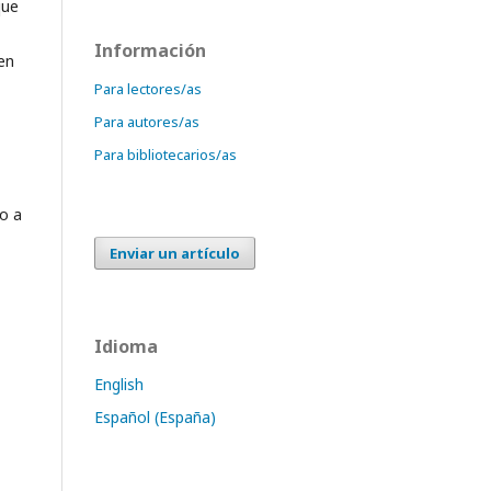
que
Información
 en
Para lectores/as
Para autores/as
Para bibliotecarios/as
no a
Enviar un artículo
Idioma
English
Español (España)