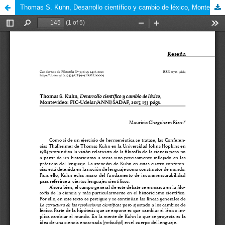
Thomas S. Kuhn, Desarrollo científico y cambio de léxico, Montevideo: FIC-Udelar/ANNI/SADAF, 2017, 153 págs.