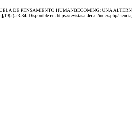
na A. LA ESCUELA DE PENSAMIENTO HUMANBECOMING: UNA ALT
];19(2):23-34. Disponible en: https://revistas.udec.cl/index.php/cienci