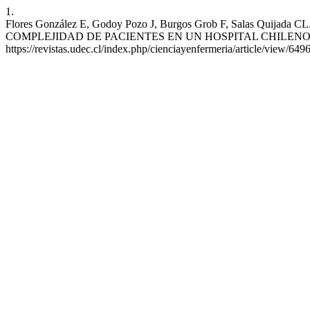
1.
Flores González E, Godoy Pozo J, Burgos Grob F, Sala
COMPLEJIDAD DE PACIENTES EN UN HOSPITAL CHILENO. Cienc enfer
https://revistas.udec.cl/index.php/cienciayenfermeria/article/view/649