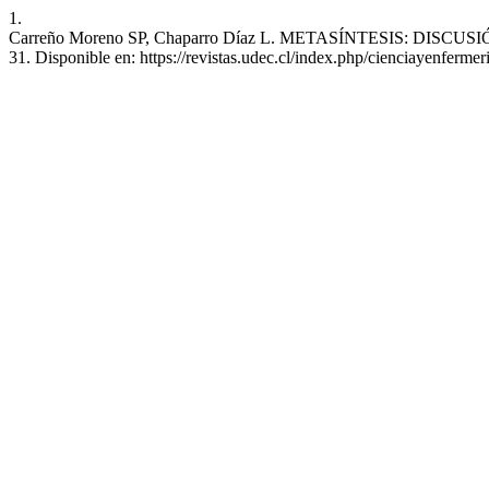
1.
Carreño Moreno SP, Chaparro Díaz L. METASÍNTESIS: DISCUSIÓN
31. Disponible en: https://revistas.udec.cl/index.php/cienciayenfermer