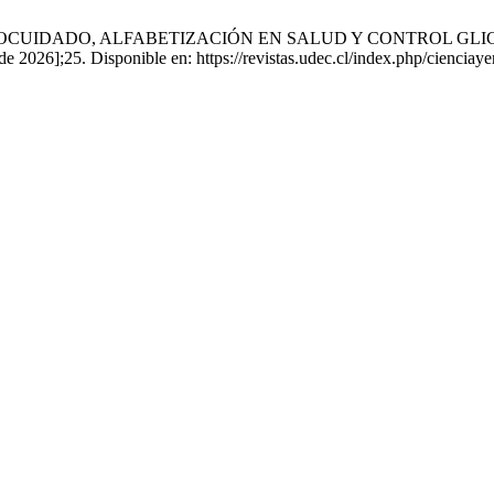
a L. AUTOCUIDADO, ALFABETIZACIÓN EN SALUD Y CONTROL 
de 2026];25. Disponible en: https://revistas.udec.cl/index.php/cienciay