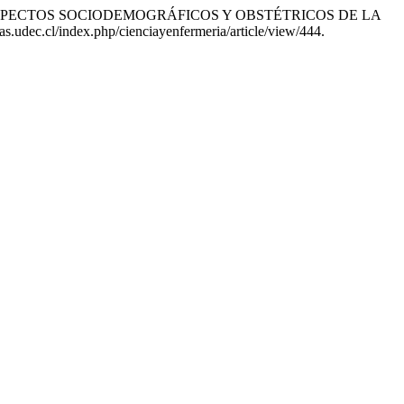
s-Sponholz. «ASPECTOS SOCIODEMOGRÁFICOS Y OBSTÉTRICOS DE LA
tas.udec.cl/index.php/cienciayenfermeria/article/view/444.