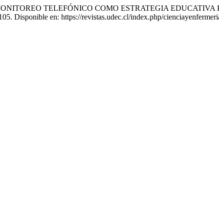
ia, P. (2013) «MONITOREO TELEFÓNICO COMO ESTRATEGIA ED
-105. Disponible en: https://revistas.udec.cl/index.php/cienciayenferme