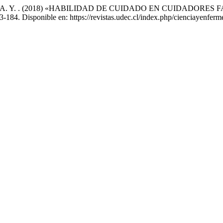
omo Romero, A. Y. . (2018) «HABILIDAD DE CUIDADO EN CUI
73-184. Disponible en: https://revistas.udec.cl/index.php/cienciayenfer