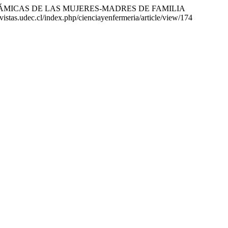
USTES Y DINÁMICAS DE LAS MUJERES-MADRES DE FAMILIA
revistas.udec.cl/index.php/cienciayenfermeria/article/view/174