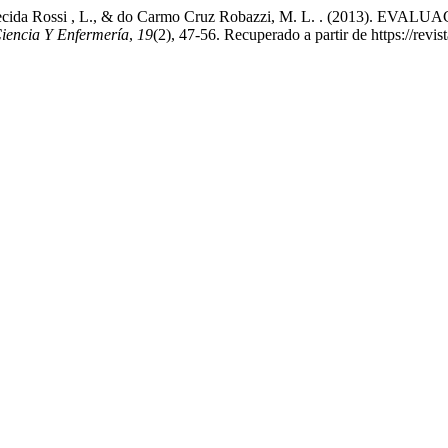
., Aparecida Rossi , L., & do Carmo Cruz Robazzi, M. L. . (2
iencia Y Enfermería
,
19
(2), 47-56. Recuperado a partir de https://revi