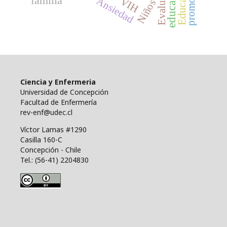
Evaluación
familia
Ansiedad
VIH
Niños
Ciencia y Enfermeria
Universidad de Concepción
Facultad de Enfermería
rev-enf@udec.cl
Víctor Lamas #1290
Casilla 160-C
Concepción - Chile
Tel.: (56-41) 2204830