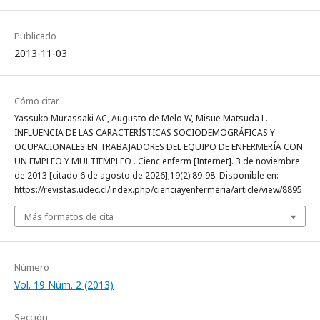
Publicado
2013-11-03
Cómo citar
Yassuko Murassaki AC, Augusto de Melo W, Misue Matsuda L.
INFLUENCIA DE LAS CARACTERÍSTICAS SOCIODEMOGRÁFICAS Y
OCUPACIONALES EN TRABAJADORES DEL EQUIPO DE ENFERMERÍA CON
UN EMPLEO Y MULTIEMPLEO . Cienc enferm [Internet]. 3 de noviembre
de 2013 [citado 6 de agosto de 2026];19(2):89-98. Disponible en:
https://revistas.udec.cl/index.php/cienciayenfermeria/article/view/8895
Más formatos de cita
Número
Vol. 19 Núm. 2 (2013)
Sección