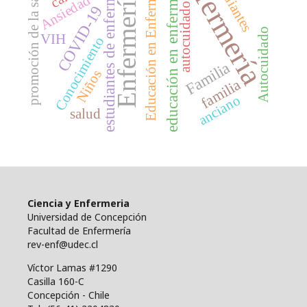
enfermería
estudiantes de enfermería
estudiantes
Educación en Enfermería
educación en enfermería
promoción de la salud
Enfermería
Ansiedad
autocuidado
COVID-19
Autocuidado
VIH
Conocimiento
Familia
Niños
familia
anciano
salud
Ciencia y Enfermeria
Universidad de Concepción
Facultad de Enfermería
rev-enf@udec.cl
Víctor Lamas #1290
Casilla 160-C
Concepción - Chile