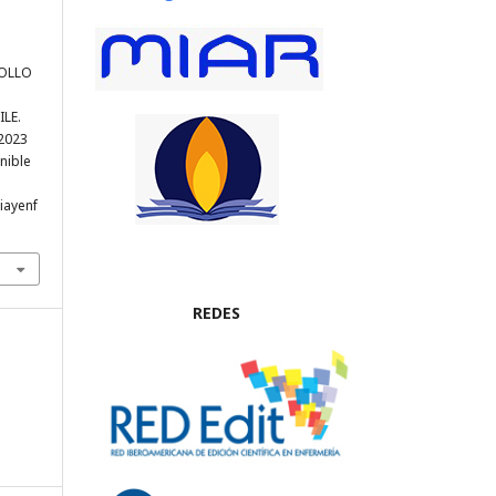
ROLLO
N
LE.
 2023
nible
ciayenf
REDES