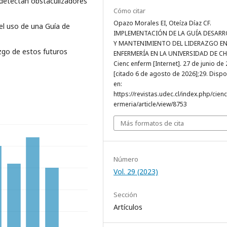
 detectan obstaculizadores
Cómo citar
Opazo Morales EI, Oteíza Díaz CF.
del uso de una Guía de
IMPLEMENTACIÓN DE LA GUÍA DESAR
Y MANTENIMIENTO DEL LIDERAZGO E
zgo de estos futuros
ENFERMERÍA EN LA UNIVERSIDAD DE CHI
Cienc enferm [Internet]. 27 de junio de
[citado 6 de agosto de 2026];29. Dispo
en:
https://revistas.udec.cl/index.php/cien
ermeria/article/view/8753
Más formatos de cita
Número
Vol. 29 (2023)
Sección
Artículos