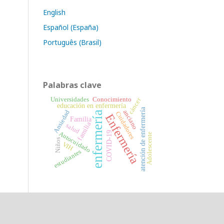
English
Español (España)
Português (Brasil)
Palabras clave
Universidades
Conocimiento
cáncer
educación en enfermería
atención de enfermería
anciano
Ansiedad
enfermería
Cuidadores
Enfermería
Familia
familia
salud
COVID-19
Autocuidado
Adolescente
Niños
VIH
estudiantes