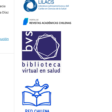
acia
a Díaz
bución