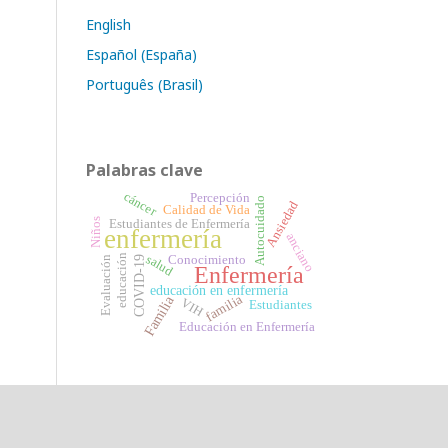
English
Español (España)
Português (Brasil)
Palabras clave
cáncer
Percepción
Autocuidado
Ansiedad
Calidad de Vida
Niños
Estudiantes de Enfermería
enfermería
anciano
educación
salud
Conocimiento
COVID-19
Evaluación
Enfermería
educación en enfermería
familia
Familia
VIH
Estudiantes
Educación en Enfermería