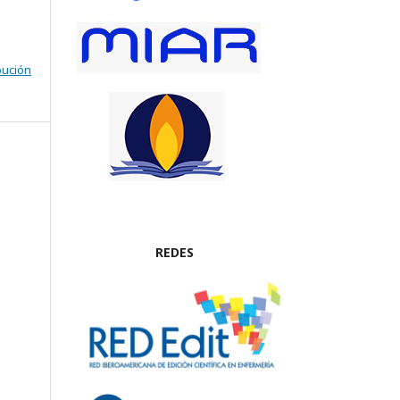
bución
REDES