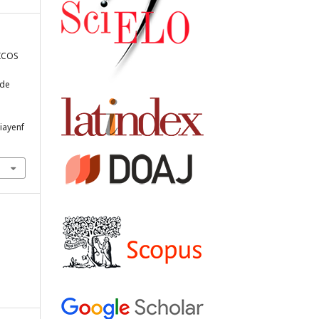
ICOS
 de
e
ciayenf