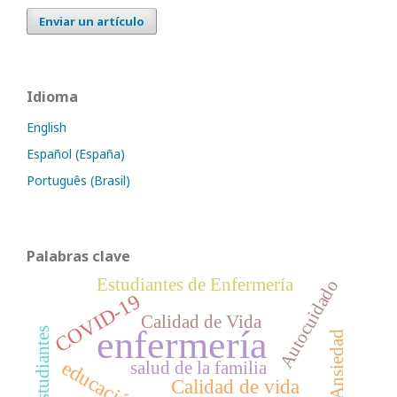
Enviar un artículo
Idioma
English
Español (España)
Português (Brasil)
Palabras clave
Estudiantes de Enfermería
Autocuidado
COVID-19
Calidad de Vida
enfermería
estudiantes
Ansiedad
salud de la familia
Calidad de vida