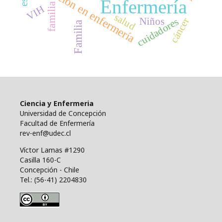
educación en enfermería
Enfermería
familia
VIH
salud
cáncer
Niños
cuidadores
Familia
Ciencia y Enfermeria
Universidad de Concepción
Facultad de Enfermería
rev-enf@udec.cl
Víctor Lamas #1290
Casilla 160-C
Concepción - Chile
Tel.: (56-41) 2204830