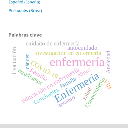
Español (España)
Português (Brasil)
Palabras clave
cuidado de enfermería
autocuidado
Evaluación
investigación en enfermería
Ansiedad
cáncer
enfermería
COVID-19
educación en enfermería
Niños
Familia
estudiantes
Enfermería
familia
Conocimiento
VIH
salud
Estudiantes
anciano