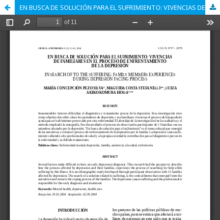
EN BUSCA DE SOLUCIÓN PARA EL SUFRIMIENTO: VIVENCIAS DE FAMILIARES EN EL PROCESO DE ENFRENTAMIENTO DE LA DEPRESIÓN